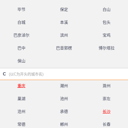
毕节
保定
白山
白城
本溪
包头
巴彦淖尔
滨州
宝鸡
巴中
巴音郭楞
博尔塔拉
保山
C
(以C为开头的城市名)
重庆
潮州
滁州
巢湖
池州
崇左
沧州
承德
长沙
常德
郴州
长春