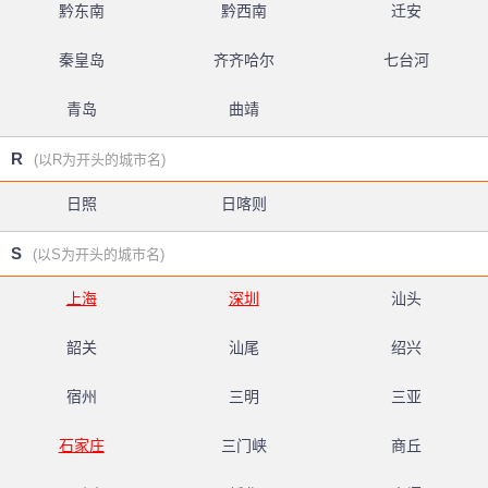
黔东南
黔西南
迁安
秦皇岛
齐齐哈尔
七台河
青岛
曲靖
R
(以R为开头的城市名)
日照
日喀则
S
(以S为开头的城市名)
上海
深圳
汕头
韶关
汕尾
绍兴
宿州
三明
三亚
石家庄
三门峡
商丘