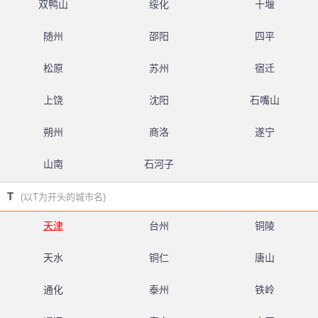
双鸭山
绥化
十堰
随州
邵阳
四平
松原
苏州
宿迁
上饶
沈阳
石嘴山
朔州
商洛
遂宁
山南
石河子
T
(以T为开头的城市名)
天津
台州
铜陵
天水
铜仁
唐山
通化
泰州
铁岭