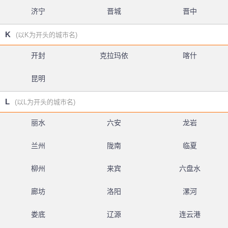
济宁
晋城
晋中
K
(以K为开头的城市名)
开封
克拉玛依
喀什
昆明
L
(以L为开头的城市名)
丽水
六安
龙岩
兰州
陇南
临夏
柳州
来宾
六盘水
廊坊
洛阳
漯河
娄底
辽源
连云港