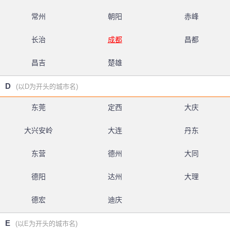
常州
朝阳
赤峰
长治
成都
昌都
昌吉
楚雄
D
(以D为开头的城市名)
东莞
定西
大庆
大兴安岭
大连
丹东
东营
德州
大同
德阳
达州
大理
德宏
迪庆
E
(以E为开头的城市名)