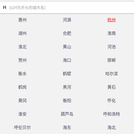
H
(以H为开头的城市名)
惠州
河源
杭州
湖州
合肥
淮南
淮北
黄山
河池
贺州
海口
邯郸
衡水
鹤壁
哈尔滨
鹤岗
黑河
黄石
黄冈
衡阳
怀化
淮安
葫芦岛
呼和浩特
呼伦贝尔
海东
海北