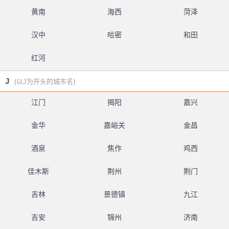
黄南
海西
菏泽
汉中
哈密
和田
红河
J
(以J为开头的城市名)
江门
揭阳
嘉兴
金华
嘉峪关
金昌
酒泉
焦作
鸡西
佳木斯
荆州
荆门
吉林
景德镇
九江
吉安
锦州
济南