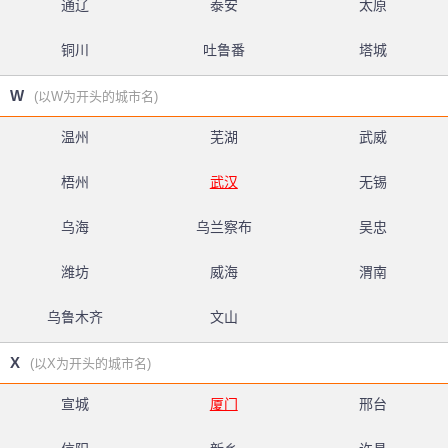
通辽
泰安
太原
铜川
吐鲁番
塔城
W
(以W为开头的城市名)
温州
芜湖
武威
梧州
武汉
无锡
乌海
乌兰察布
吴忠
潍坊
威海
渭南
乌鲁木齐
文山
X
(以X为开头的城市名)
宣城
厦门
邢台