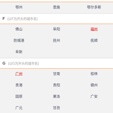
鄂州
恩施
鄂尔多斯
F
(以F为开头的城市名)
佛山
阜阳
福州
防城港
抚州
抚顺
阜新
G
(以G为开头的城市名)
广州
甘南
桂林
贵港
贵阳
赣州
固原
果洛
广安
广元
甘孜