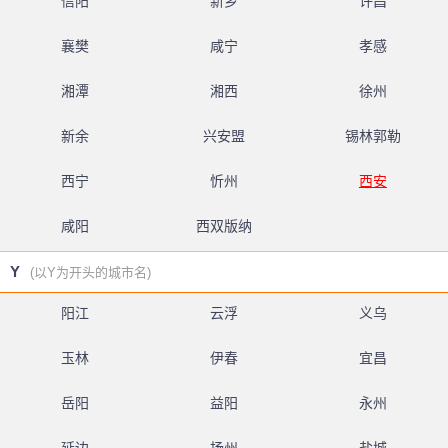
信阳
新乡
许昌
襄樊
咸宁
孝感
湘潭
湘西
徐州
新余
兴安盟
锡林郭勒
西宁
忻州
西安
咸阳
西双版纳
Y
(以Y为开头的城市名)
阳江
云浮
义乌
玉林
伊春
宜昌
岳阳
益阳
永州