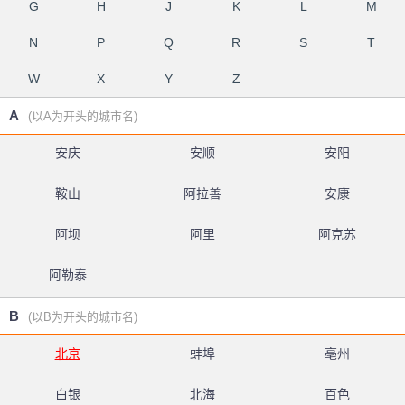
G
H
J
K
L
M
N
P
Q
R
S
T
W
X
Y
Z
A
(以A为开头的城市名)
安庆
安顺
安阳
鞍山
阿拉善
安康
阿坝
阿里
阿克苏
阿勒泰
B
(以B为开头的城市名)
北京
蚌埠
亳州
白银
北海
百色