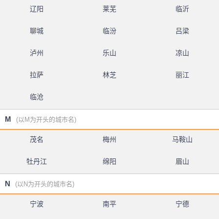
辽阳
莱芜
临沂
聊城
临汾
吕梁
泸州
乐山
凉山
拉萨
林芝
丽江
临沧
M
(以M为开头的城市名)
茂名
梅州
马鞍山
牡丹江
绵阳
眉山
N
(以N为开头的城市名)
宁波
南平
宁德