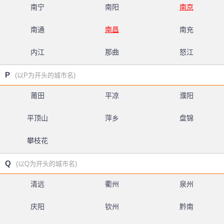
南宁
南阳
南京
南通
南昌
南充
内江
那曲
怒江
P
(以P为开头的城市名)
莆田
平凉
濮阳
平顶山
萍乡
盘锦
攀枝花
Q
(以Q为开头的城市名)
清远
衢州
泉州
庆阳
钦州
黔南