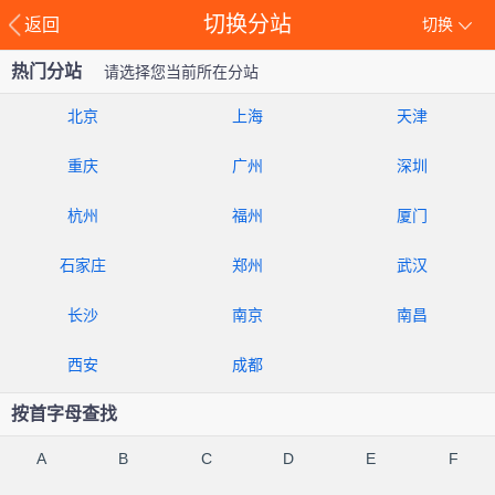
切换分站
返回
切换
热门分站
请选择您当前所在分站
北京
上海
天津
重庆
广州
深圳
杭州
福州
厦门
石家庄
郑州
武汉
长沙
南京
南昌
西安
成都
按首字母查找
A
B
C
D
E
F