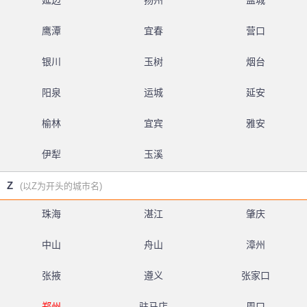
延边
扬州
盐城
鹰潭
宜春
营口
银川
玉树
烟台
阳泉
运城
延安
榆林
宜宾
雅安
伊犁
玉溪
Z
(以Z为开头的城市名)
珠海
湛江
肇庆
中山
舟山
漳州
张掖
遵义
张家口
郑州
驻马店
周口