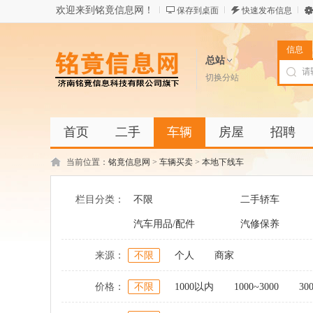
欢迎来到铭竟信息网！
保存到桌面
快速发布信息
信息
总站
切换分站
首页
二手
车辆
房屋
招聘
当前位置：
铭竟信息网
>
车辆买卖
>
本地下线车
栏目分类：
不限
二手轿车
汽车用品/配件
汽修保养
来源：
不限
个人
商家
价格：
不限
1000以内
1000~3000
30