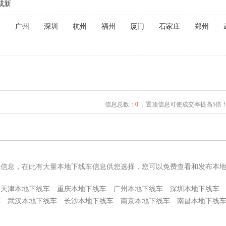
成新
庆
广州
深圳
杭州
福州
厦门
石家庄
郑州
信息总数：
0
，置顶信息可使成交率提高5倍
车信息，在此有大量本地下线车信息供您选择，您可以免费查看和发布本
天津本地下线车
重庆本地下线车
广州本地下线车
深圳本地下线车
车
武汉本地下线车
长沙本地下线车
南京本地下线车
南昌本地下线